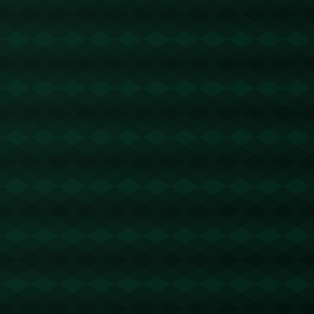
场比赛不仅展现了法国足球的雄厚实力，也让全球球迷再次领
场激烈对决中战胜克罗地亚的。
在大型赛事中表现出色。然而，面对阵容齐整、斗志昂扬的法
通过精准的战术布置，法国成功限制住了克罗地亚的攻击线路。
场比赛的焦点，他凭借超强的速度和出色的盘带技术，多次打
法国队的胜利锁定了胜局。
特在整场比赛中展现出了非凡的拦截能力和组织才华。他的存
的指挥策略也相当成功，他根据场上形势灵活调整战术，确保团
基础。这一场胜利让法国队更有信心面对即将到来的挑战，同