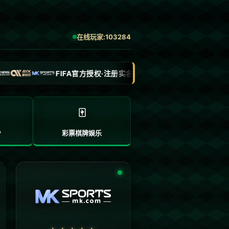
全国咨询热线：
025-7198575
中心
新闻中心
联系方式