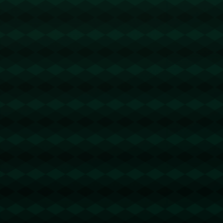
偶然，而是全队共同努力的结果。这场比赛不仅展示了球员个人的杰出才
全球瞩目的一大亮点。通过这场精彩的比赛，球迷们不仅目睹了一场顶尖的
理解。法国队的晋级使得欧国联比赛更加精彩，也让人更加期待他们在四