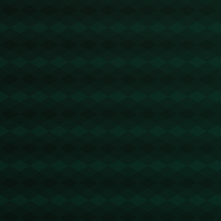
**法国队在欧国联
在最近举行的欧国
略了**法国足球
**克罗地亚的挑战
克罗地亚队一直以
国队，他们显得有
门将乌戈·洛里斯
**关键时刻的个人
在比赛的关键时刻
穿了克罗地亚的防
**团队配合的完美
法国队能够取得胜
在让法国队在中场
队在各个环节保持
**从比赛反思未来
法国队成功晋级欧