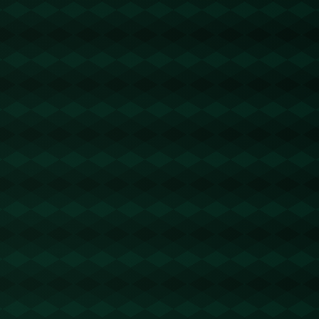
晋级欧国联四强.