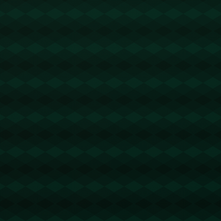
聚力。*足球的魅力*在于它的不确定性，而法国队用实际行动证明了实
思的课题。作为一支经验丰富的球队，他们需要从比赛中总结经验，探索