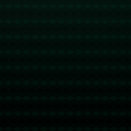
金钱利益时，这些球员普遍倾向于将个人荣誉、成长空间及职业生涯
的长远发展放在首位。
例如，法国球星基利安·姆巴佩在拥有极高市场价值与潜力的情况
下，选择留在巴黎圣日耳曼，继续在最高水平联赛中征战，而非转投
诸如美国或亚洲联赛。这不仅证明了顶级球员更看重竞技水平和长远
发展，也显示了在职业决定中的深思熟虑。
### 结语
泽林斯基拒绝沙特俱乐部高薪、选择国际米兰的决定是其职业理念的