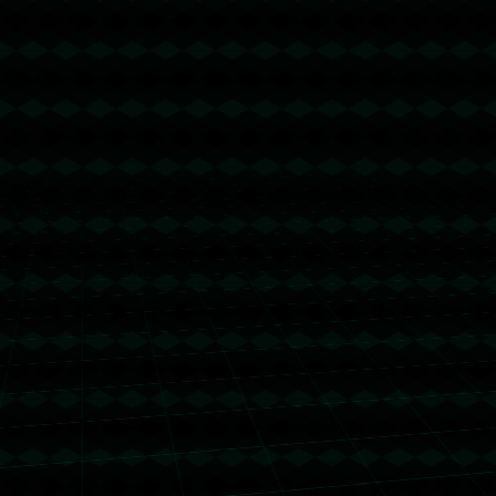
真实写照。他的选择不仅展示了个人的理想与坚持，也为众多年轻球
员在面对类似选择时提供了宝贵的借鉴。这一案例告诉我们：有时
候，职业理想与成就感远比金钱更具吸引力。
上一篇
丨
全运会意外之战！亚洲冠军败给45岁老将，国乒主力连丢
两分.
下一篇
丨
残奥会诠释我国残疾人事业发展理念：超越竞技成绩 共享
发展成就.
返回
Copyright 2024
365WM完美体育官网-官方app入口
All Rights by
完美体育官方网